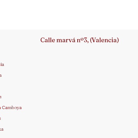
Calle marvá nº3, (Valencia)
ia
a
s
am Camboya
s
ka