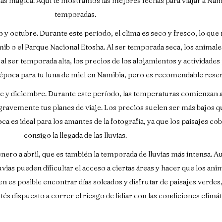
ás mágica. Aquí te mostramos las mejores fechas para viajar a Namib
temporadas.
y octubre. Durante este período, el clima es seco y fresco, lo que re
mib o el Parque Nacional Etosha. Al ser temporada seca, los animal
, al ser temporada alta, los precios de los alojamientos y actividad
r época para tu luna de miel en Namibia, pero es recomendable rese
 diciembre. Durante este período, las temperaturas comienzan a s
ravemente tus planes de viaje. Los precios suelen ser más bajos q
a es ideal para los amantes de la fotografía, ya que los paisajes co
consigo la llegada de las lluvias.
ro a abril, que es también la temporada de lluvias más intensa. Au
ias pueden dificultar el acceso a ciertas áreas y hacer que los anima
en es posible encontrar días soleados y disfrutar de paisajes verd
és dispuesto a correr el riesgo de lidiar con las condiciones climáti