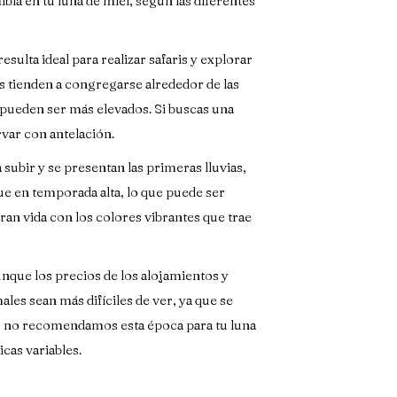
ia en tu luna de miel, según las diferentes
sulta ideal para realizar safaris y explorar
es tienden a congregarse alrededor de las
es pueden ser más elevados. Si buscas una
rvar con antelación.
ubir y se presentan las primeras lluvias,
ue en temporada alta, lo que puede ser
bran vida con los colores vibrantes que trae
nque los precios de los alojamientos y
les sean más difíciles de ver, ya que se
es, no recomendamos esta época para tu luna
cas variables.