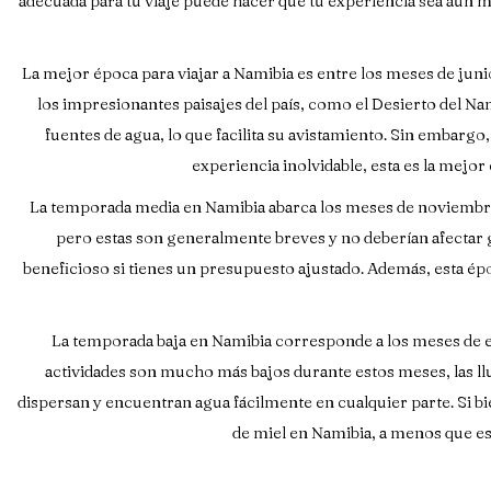
adecuada para tu viaje puede hacer que tu experiencia sea aún m
La mejor época para viajar a Namibia es entre los meses de junio 
los impresionantes paisajes del país, como el Desierto del Na
fuentes de agua, lo que facilita su avistamiento. Sin embargo
experiencia inolvidable, esta es la mejo
La temporada media en Namibia abarca los meses de noviembre y
pero estas son generalmente breves y no deberían afectar g
beneficioso si tienes un presupuesto ajustado. Además, esta époc
La temporada baja en Namibia corresponde a los meses de ene
actividades son mucho más bajos durante estos meses, las lluv
dispersan y encuentran agua fácilmente en cualquier parte. Si bi
de miel en Namibia, a menos que est