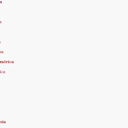
ca
a
a
na
américa
ica
sia