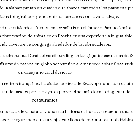
 del Kalahari pintan un cuadro que abarca casi todos los paisajes t
afaris fotográficos y encuentros cercanos con la vida salvaje.
ad de actividades. Pueden hacer safaris en el famoso Parque Nacion
La observación de animales en Etosha es una experiencia inigualable
vida silvestre se congrega alrededor de los abrevaderos.
e la adrenalina. Desde el sandboarding en las gigantescas dunas d
isfrutar de paseos en globo aerostático al amanecer sobre Sossusv
un desayuno en el desierto.
en retiros tranquilos. La ciudad costera de Swakopmund, con su at
utar de paseos por la playa, explorar el acuario local o degustar del
restaurantes.
ura, belleza natural y una rica historia cultural, ofreciendo una e
ofrecer, asegurando que su viaje esté lleno de momentos inolvidable