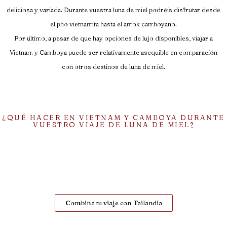
deliciosa y variada. Durante vuestra luna de miel podréis disfrutar desde
el pho vietnamita hasta el amok camboyano.
Por último, a pesar de que hay opciones de lujo disponibles, viajar a
Vietnam y Camboya puede ser relativamente asequible en comparación
con otros destinos de luna de miel.
¿QUÉ HACER EN VIETNAM Y CAMBOYA DURANTE
VUESTRO VIAJE DE LUNA DE MIEL?
Combina tu viaje con Tailandia