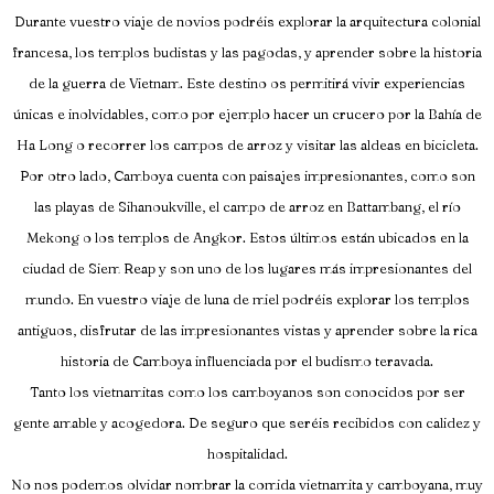
Durante vuestro viaje de novios podréis explorar la arquitectura colonial
francesa, los templos budistas y las pagodas, y aprender sobre la historia
de la guerra de Vietnam. Este destino os permitirá vivir experiencias
únicas e inolvidables, como por ejemplo hacer un crucero por la Bahía de
Ha Long o recorrer los campos de arroz y visitar las aldeas en bicicleta.
Por otro lado, Camboya cuenta con paisajes impresionantes, como son
las playas de Sihanoukville, el campo de arroz en Battambang, el río
Mekong o los templos de Angkor. Estos últimos están ubicados en la
ciudad de Siem Reap y son uno de los lugares más impresionantes del
mundo. En vuestro viaje de luna de miel podréis explorar los templos
antiguos, disfrutar de las impresionantes vistas y aprender sobre la rica
historia de Camboya influenciada por el budismo teravada.
Tanto los vietnamitas como los camboyanos son conocidos por ser
gente amable y acogedora. De seguro que seréis recibidos con calidez y
hospitalidad.
No nos podemos olvidar nombrar la comida vietnamita y camboyana, muy