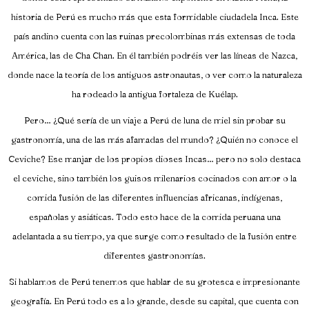
historia de Perú es mucho más que esta formidable ciudadela Inca. Este
país andino cuenta con las ruinas precolombinas más extensas de toda
América, las de Cha Chan. En él también podréis ver las líneas de Nazca,
donde nace la teoría de los antiguos astronautas, o ver como la naturaleza
ha rodeado la antigua fortaleza de Kuélap.
Pero… ¿Qué sería de un viaje a Perú de luna de miel sin probar su
gastronomía, una de las más afamadas del mundo? ¿Quién no conoce el
Ceviche? Ese manjar de los propios dioses Incas… pero no solo destaca
el ceviche, sino también los guisos milenarios cocinados con amor o la
comida fusión de las diferentes influencias africanas, indígenas,
españolas y asiáticas. Todo esto hace de la comida peruana una
adelantada a su tiempo, ya que surge como resultado de la fusión entre
diferentes gastronomías.
Si hablamos de Perú tenemos que hablar de su grotesca e impresionante
geografía. En Perú todo es a lo grande, desde su capital, que cuenta con