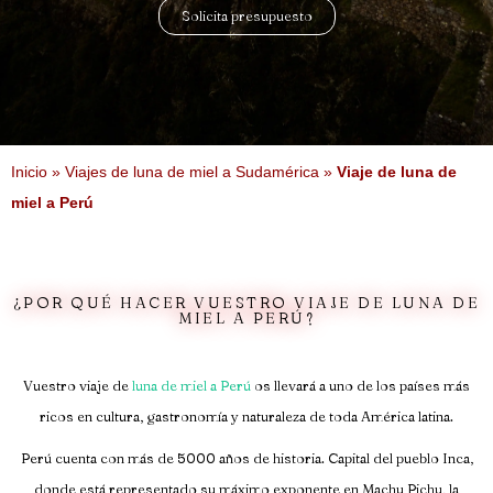
Solicita presupuesto
Inicio
»
Viajes de luna de miel a Sudamérica
»
Viaje de luna de
miel a Perú
¿POR QUÉ HACER VUESTRO VIAJE DE LUNA DE
MIEL A PERÚ?
Vuestro viaje de
luna de miel a Perú
os llevará a uno de los países más
ricos en cultura, gastronomía y naturaleza de toda América latina.
Perú cuenta con más de 5000 años de historia. Capital del pueblo Inca,
donde está representado su máximo exponente en Machu Pichu, la