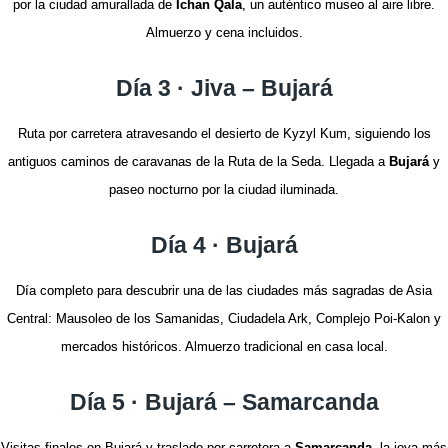
por la ciudad amurallada de
Ichan Qala
, un auténtico museo al aire libre.
Almuerzo y cena incluidos.
Día 3 · Jiva – Bujará
Ruta por carretera atravesando el desierto de Kyzyl Kum, siguiendo los
antiguos caminos de caravanas de la Ruta de la Seda. Llegada a
Bujará
y
paseo nocturno por la ciudad iluminada.
Día 4 · Bujará
Día completo para descubrir una de las ciudades más sagradas de Asia
Central: Mausoleo de los Samanidas, Ciudadela Ark, Complejo Poi-Kalon y
mercados históricos. Almuerzo tradicional en casa local.
Día 5 · Bujará – Samarcanda
Visitas finales en Bujará y traslado por carretera a
Samarcanda
, la joya más