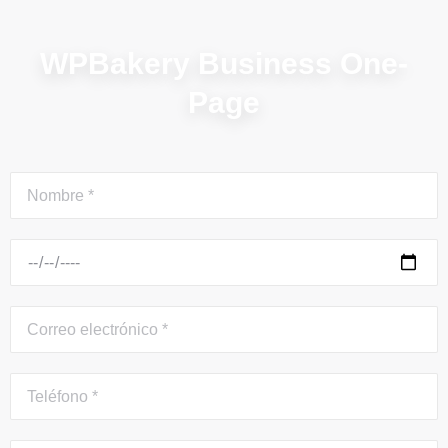
WPBakery Business One-
Page