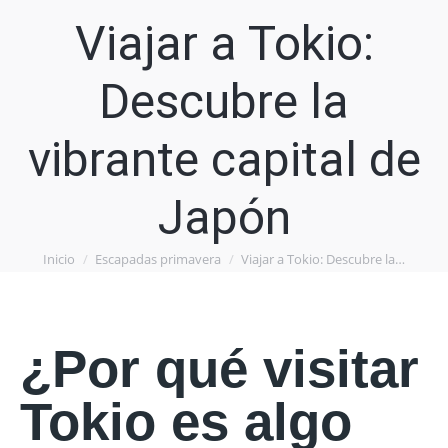
Viajar a Tokio:
Descubre la
vibrante capital de
Japón
Inicio
Escapadas primavera
Viajar a Tokio: Descubre la…
Estás aquí:
¿Por qué visitar
Tokio es algo