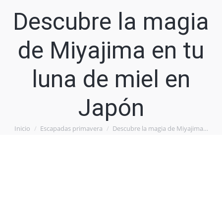
Descubre la magia
de Miyajima en tu
luna de miel en
Japón
Inicio
Escapadas primavera
Descubre la magia de Miyajima…
Estás aquí: